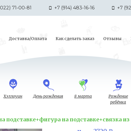
3022) 71-00-81
+7 (914) 483-16-16
+7 (9
Доставка/Оплата
Как сделать заказ
Отзывы
Хэллоуин
День рождения
8 марта
Рождение
ребёнка
а подставке+фигура на подставке+связка из