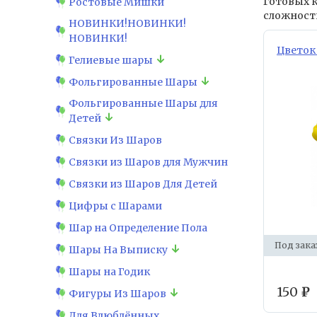
Готовых к
Ростовые Мишки
сложност
НОВИНКИ!НОВИНКИ!
НОВИНКИ!
Цветок
Гелиевые шары
Фольгированные Шары
Фольгированные Шары для
Детей
Связки Из Шаров
Связки из Шаров для Мужчин
Связки из Шаров Для Детей
Цифры с Шарами
Шар на Определение Пола
Под зака
Шары На Выписку
Шары на Годик
150
₽
Фигуры Из Шаров
Для Влюблённых