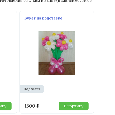
готовления от 2 часа и выше (в зависимости от
Букет на подставке
Под заказ
1500
₽
ину
В корзину