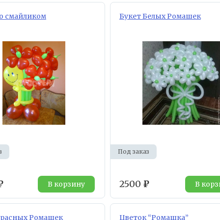
со смайликом
Букет Белых Ромашек
з
Под заказ
₽
2500
₽
В корзину
В корз
Красных Ромашек
Цветок “Ромашка”