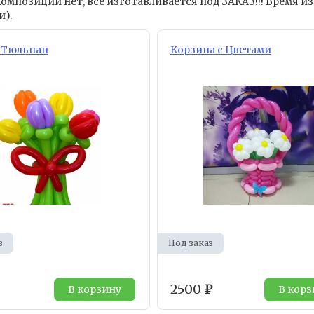
омпозиций нет, все изготавливается под ЗАКАЗ!!! Время из
и).
 Тюльпан
Корзина с Цветами
з
Под заказ
2500
₽
В корзину
В корз