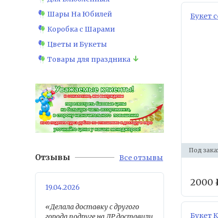
Шары На Юбилей
Букет 
Коробка с Шарами
Цветы и Букеты
Товары для праздника
Под зака
Отзывы
Все отзывы
2000
19.04.2026
«Делала доставку с другого
Букет 
города,подруге на ДР,доставили