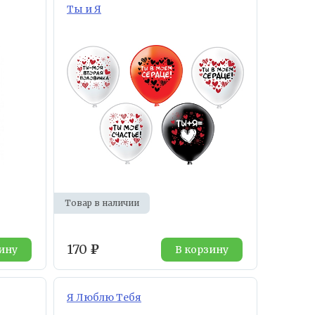
Ты и Я
Товар в наличии
170
₽
ину
В корзину
Я Люблю Тебя