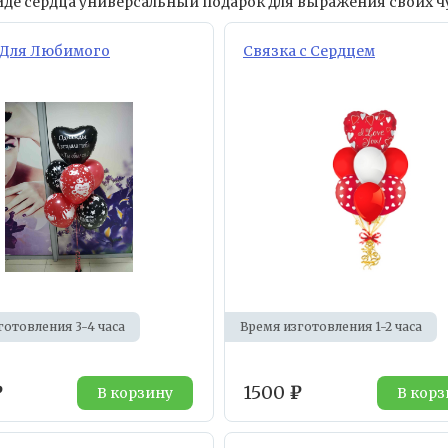
де сердца универсальный подарок для выражения своих ч
 Для Любимого
Связка с Сердцем
готовления 3-4 часа
Время изготовления 1-2 часа
₽
1500
₽
В корзину
В корз