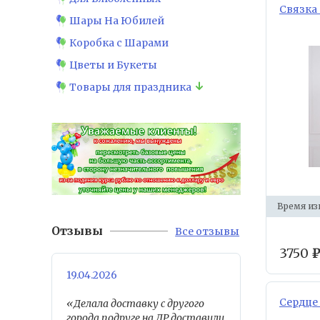
Связка 
Шары На Юбилей
Коробка с Шарами
Цветы и Букеты
Товары для праздника
Время из
Отзывы
Все отзывы
3750
19.04.2026
Сердце
«Делала доставку с другого
города,подруге на ДР,доставили