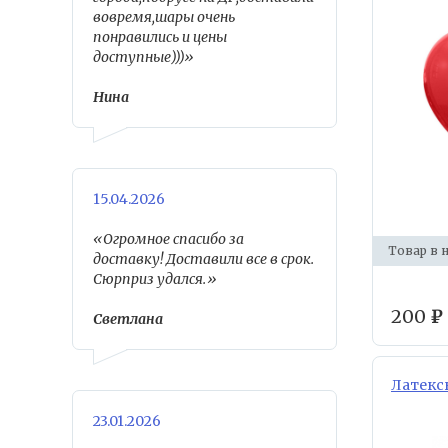
вовремя,шары очень
понравились и цены
доступные)))»
Нина
15.04.2026
«Огромное спасибо за
Товар в 
доставку! Доставили все в срок.
Сюрприз удался.»
200
₽
Светлана
Латекс
23.01.2026