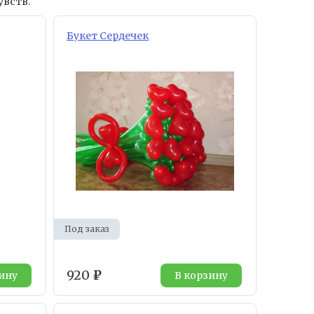
увств.
Букет Сердечек
Под заказ
920
₽
ину
В корзину